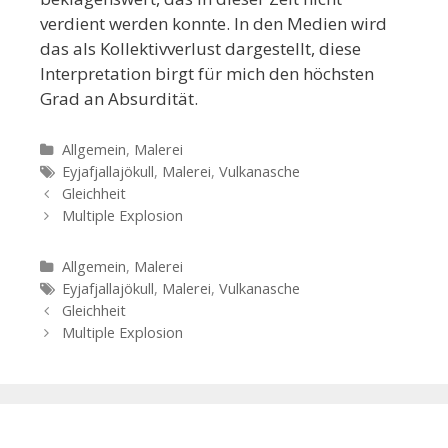
verdient werden konnte. In den Medien wird
das als Kollektivverlust dargestellt, diese
Interpretation birgt für mich den höchsten
Grad an Absurdität.
Kategorien
Allgemein
,
Malerei
Tags
Eyjafjallajökull
,
Malerei
,
Vulkanasche
Beitrags-
Gleichheit
Navigation
Multiple Explosion
Kategorien
Allgemein
,
Malerei
Tags
Eyjafjallajökull
,
Malerei
,
Vulkanasche
Beitrags-
Gleichheit
Navigation
Multiple Explosion