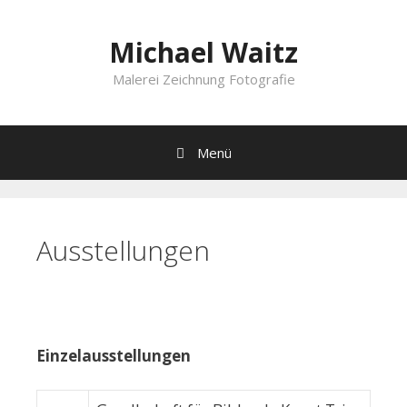
Springe
zum
Michael Waitz
Inhalt
Malerei Zeichnung Fotografie
Menü
Ausstellungen
Einzelausstellungen