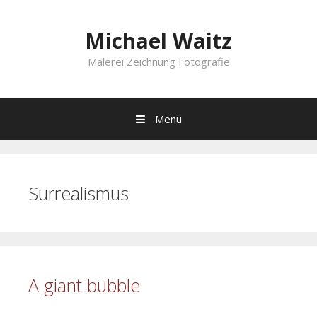
Springe
zum
Michael Waitz
Inhalt
Malerei Zeichnung Fotografie
Menü
Surrealismus
A giant bubble